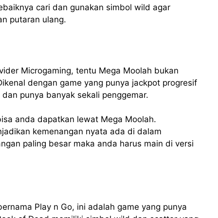
baiknya cari dan gunakan simbol wild agar
an putaran ulang.
vider Microgaming, tentu Mega Moolah bukan
 Dikenal dengan game yang punya jackpot progresif
 dan punya banyak sekali penggemar.
bisa anda dapatkan lewat Mega Moolah.
njadikan kemenangan nyata ada di dalam
an paling besar maka anda harus main di versi
 bernama Play n Go, ini adalah game yang punya