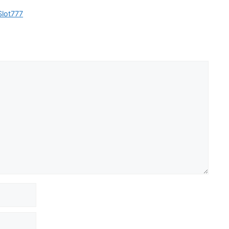
Slot777