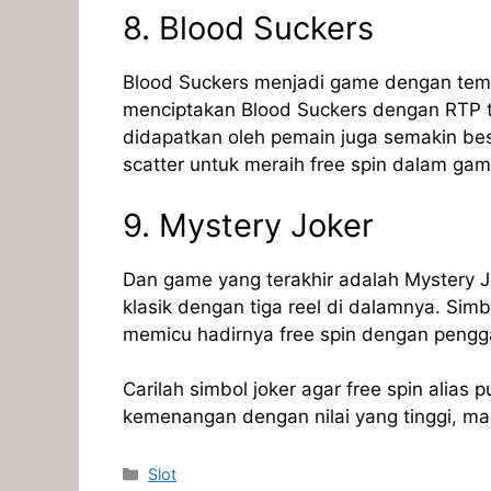
8. Blood Suckers
Blood Suckers menjadi game dengan tem
menciptakan Blood Suckers dengan RTP 
didapatkan oleh pemain juga semakin be
scatter untuk meraih free spin dalam game
9. Mystery Joker
Dan game yang terakhir adalah Mystery 
klasik dengan tiga reel di dalamnya. Sim
memicu hadirnya free spin dengan pengg
Carilah simbol joker agar free spin alias 
kemenangan dengan nilai yang tinggi, man
Kategori
Slot