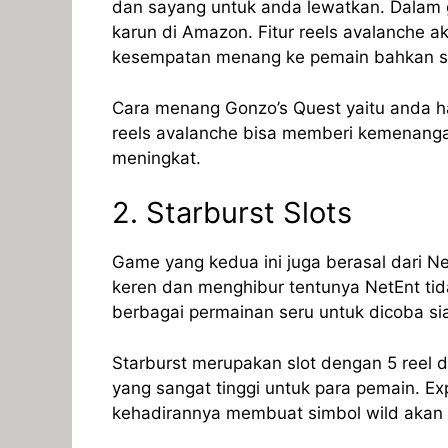
dan sayang untuk anda lewatkan. Dalam g
karun di Amazon. Fitur reels avalanche 
kesempatan menang ke pemain bahkan s
Cara menang Gonzo’s Quest yaitu anda h
reels avalanche bisa memberi kemenanga
meningkat.
2. Starburst Slots
Game yang kedua ini juga berasal dari N
keren dan menghibur tentunya NetEnt ti
berbagai permainan seru untuk dicoba sia
Starburst merupakan slot dengan 5 reel
yang sangat tinggi untuk para pemain. Exp
kehadirannya membuat simbol wild akan 