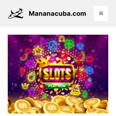
Langsung
ke
Mananacuba.com
Menu
isi