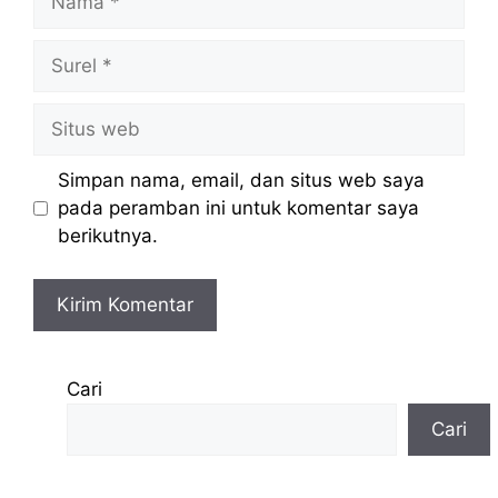
Surel
Situs
web
Simpan nama, email, dan situs web saya
pada peramban ini untuk komentar saya
berikutnya.
Cari
Cari