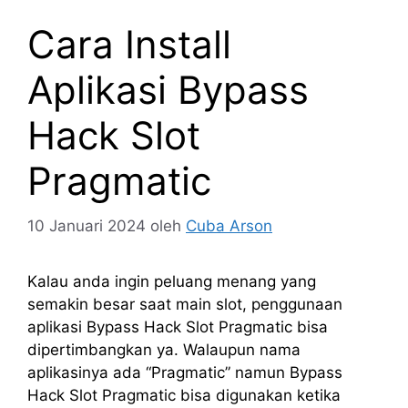
Cara Install
Aplikasi Bypass
Hack Slot
Pragmatic
10 Januari 2024
oleh
Cuba Arson
Kalau anda ingin peluang menang yang
semakin besar saat main slot, penggunaan
aplikasi Bypass Hack Slot Pragmatic bisa
dipertimbangkan ya. Walaupun nama
aplikasinya ada “Pragmatic” namun Bypass
Hack Slot Pragmatic bisa digunakan ketika