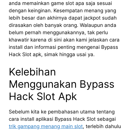
anda memainkan game slot apa saja sesuai
dengan keinginan. Kesempatan menang yang
lebih besar dan akhirnya dapat jackpot sudah
dirasakan oleh banyak orang. Walaupun anda
belum pernah menggunakannya, tak perlu
khawatir karena di sini akan kami jelaskan cara
install dan informasi penting mengenai Bypass
Hack Slot apk, simak hingga usai ya.
Kelebihan
Menggunakan Bypass
Hack Slot Apk
Sebelum kita ke pembahasan utama tentang
cara install aplikasi Bypass Hack Slot sebagai
trik gampang menang main slot
, terlebih dahulu