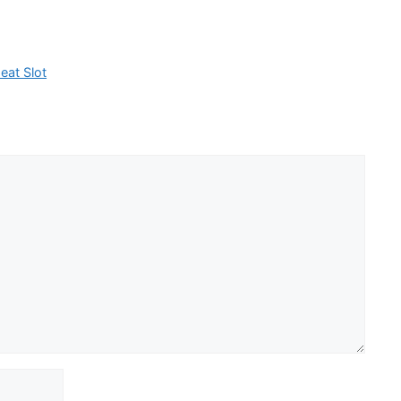
eat Slot