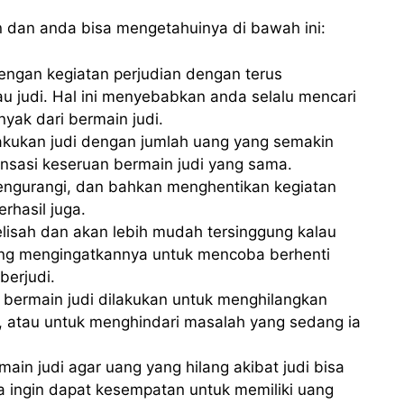
n dan anda bisa mengetahuinya di bawah ini:
ngan kegiatan perjudian dengan terus
au judi. Hal ini menyebabkan anda selalu mencari
nyak dari bermain judi.
elakukan judi dengan jumlah uang yang semakin
nsasi keseruan bermain judi yang sama.
ngurangi, dan bahkan menghentikan kegiatan
rhasil juga.
lisah dan akan lebih mudah tersinggung kalau
ang mengingatkannya untuk mencoba berhenti
berjudi.
 bermain judi dilakukan untuk menghilangkan
, atau untuk menghindari masalah yang sedang ia
in judi agar uang yang hilang akibat judi bisa
sa ingin dapat kesempatan untuk memiliki uang