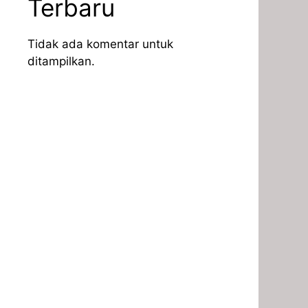
Terbaru
Tidak ada komentar untuk
ditampilkan.