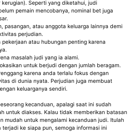
 kerugian). Seperti yang diketahui, judi
belum pemain mencobanya, nominal bet juga
sar.
 pasangan, atau anggota keluarga lainnya demi
vitas perjudian.
n pekerjaan atau hubungan penting karena
ya.
ena masalah judi yang ia alami.
lokasikan untuk berjudi dengan jumlah beragam.
enggang karena anda terlalu fokus dengan
vitas di dunia nyata. Perjudian juga membuat
engan keluarganya sendiri.
eseorang kecanduan, apalagi saat ini sudah
dah untuk diakses. Kalau tidak memberikan batasan
kan mudah untuk mengalami kecanduan judi. Itulah
a terjadi ke siapa pun, semoga informasi ini