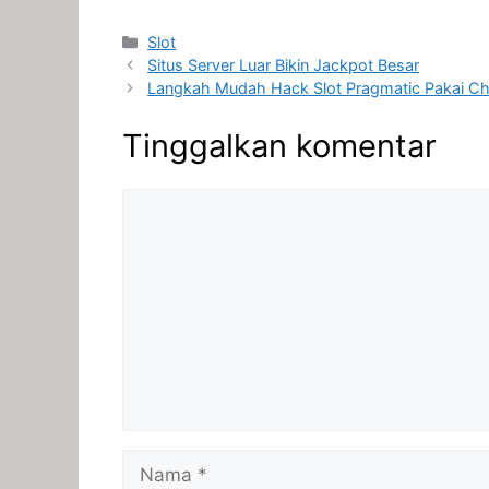
Kategori
Slot
Situs Server Luar Bikin Jackpot Besar
Langkah Mudah Hack Slot Pragmatic Pakai Ch
Tinggalkan komentar
Komentar
Nama