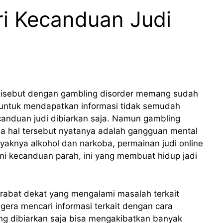
ri Kecanduan Judi
a disebut dengan gambling disorder memang sudah
 untuk mendapatkan informasi tidak semudah
anduan judi dibiarkan saja. Namun gambling
rena hal tersebut nyatanya adalah gangguan mental
yaknya alkohol dan narkoba, permainan judi online
 kecanduan parah, ini yang membuat hidup jadi
rabat dekat yang mengalami masalah terkait
gera mencari informasi terkait dengan cara
ng dibiarkan saja bisa mengakibatkan banyak