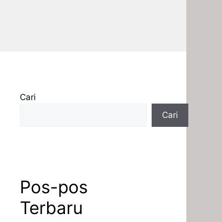
Cari
Cari
Pos-pos
Terbaru